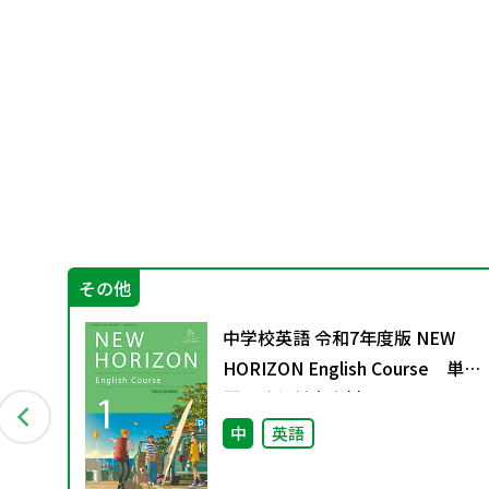
その他
ン
中学校英語 令和7年度版 NEW
付資
HORIZON English Course 単
語の移行対応資料
中
英語