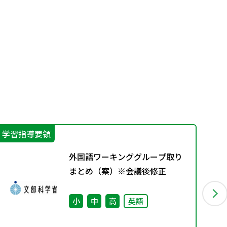
学習指導要領
学
外国語ワーキンググループ取り
まとめ（案）※会議後修正
小
中
高
英語