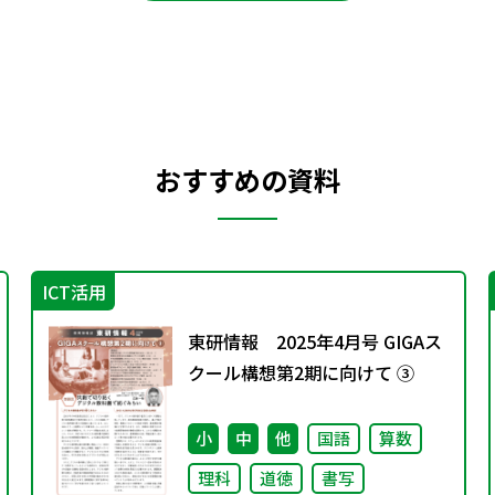
おすすめの資料
ICT活用
東研情報 2025年4月号 GIGAス
クール構想第2期に向けて ③
小
中
他
国語
算数
理科
道徳
書写