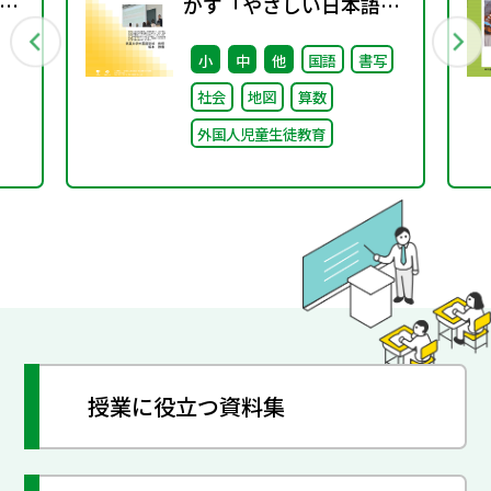
10
かす「やさしい日本語」
② ～「（学校内での）子
小
中
他
国語
書写
どもたちへのやさしい日
社会
地図
算数
本語」～
外国人児童生徒教育
授業に役立つ資料集