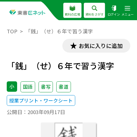
教科の広場
資料をさがす
ログイン
メニュー
TOP
「銭」（せ）６年で習う漢字
お気に入りに追加
「銭」（せ）６年で習う漢字
小
国語
書写
書道
授業プリント・ワークシート
公開日：
2003年09月17日