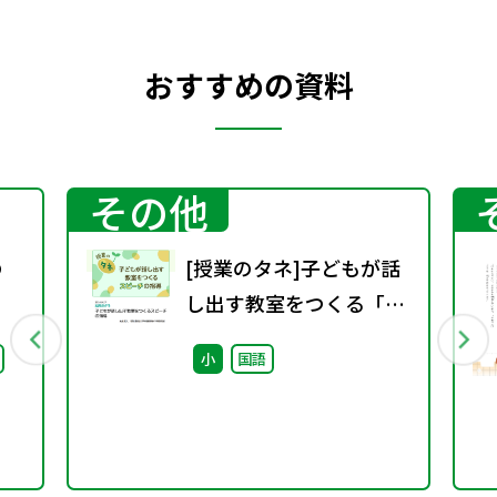
おすすめの資料
その他
の
[授業のタネ]子どもが話
し出す教室をつくる「ス
ピーチ」指導アイディア
小
国語