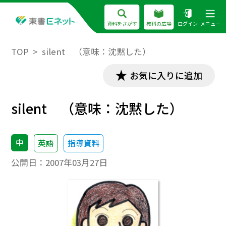
資料をさがす
教科の広場
ログイン
メニュー
TOP
silent （意味：沈黙した）
お気に入りに追加
silent （意味：沈黙した）
中
英語
指導資料
公開日：
2007年03月27日