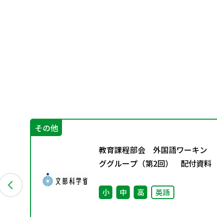
その他
す
教育課程部会 外国語ワーキン
ググループ（第2回） 配付資料
小
中
高
英語