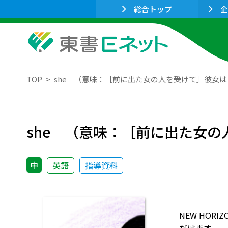
総合トップ
企
TOP
she （意味：［前に出た女の人を受けて］彼女
she （意味：［前に出た女
中
英語
指導資料
NEW HO