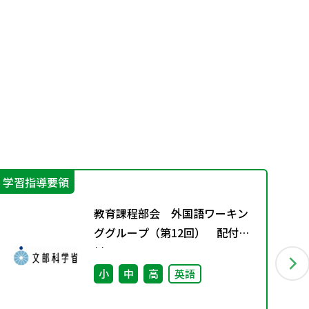
学習指導要領
学
教育課程部会 外国語ワーキン
ググループ（第12回） 配付資
料
小
中
高
英語