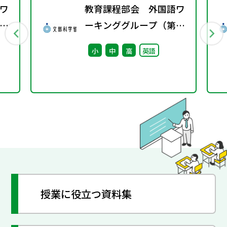
ワ
教育課程部会 外国語ワ
3
ーキンググループ（第5
回） 配付資料
小
中
高
英語
授業に役立つ資料集