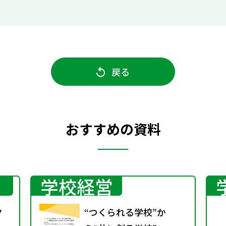
戻る
おすすめの資料
学校経営
ク
“つくられる学校”か