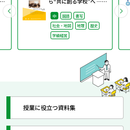
ラ
ら“共に創る学校”へ ──
不確実な時代に応答する
中
国語
書写
小津中の実践 第一回 “当
社会・地図
地理
歴史
たり前”を問い直すルー
学級経営
ルメイキング（校則見直
し）
授業に役立つ資料集