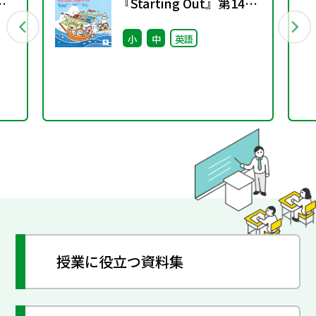
『Starting Out』第14号
(2026年春号)
小
中
英語
授業に役立つ資料集