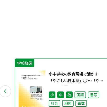
学校経営
教
小中学校の教育現場で活かす
4月発
「やさしい日本語」① ～「やさ
しい日本語」とは～
科
小
中
他
国語
書写
社会
地図
算数