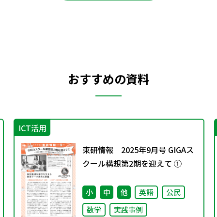
おすすめの資料
ICT活用
東研情報 2025年9月号 GIGAス
クール構想第2期を迎えて ①
小
中
他
英語
公民
数学
実践事例