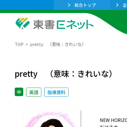
総合トップ
企
TOP
pretty （意味：きれいな）
pretty （意味：きれいな）
中
英語
指導資料
NEW HO