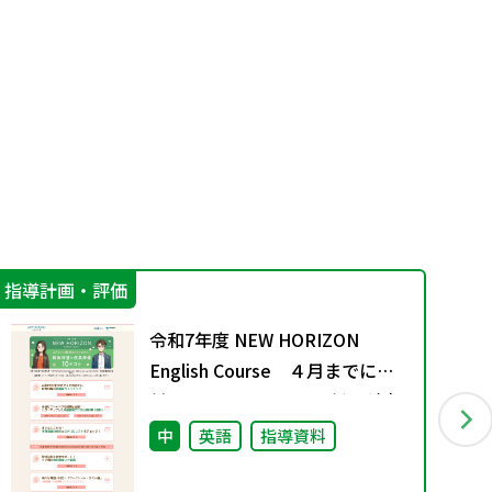
指導計画・評価
学
令和7年度 NEW HORIZON
English Course ４月までに絶
対におさえておきたい 新教科書
の授業準備 10のコト
中
英語
指導資料