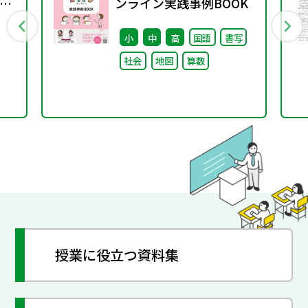
12
ンライン実践事例BOOK
小
中
高
国語
書写
社会
地図
算数
授業に役立つ資料集