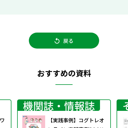
戻る
おすすめの資料
機関誌・情報誌
ワ
【実践事例】コグトレオ