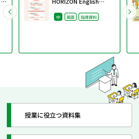
 ～
HORIZON English
Course ４月までに絶
中
英語
指導資料
対におさえておきたい 新
教科書の授業準備 10の
コト
授業に役立つ資料集