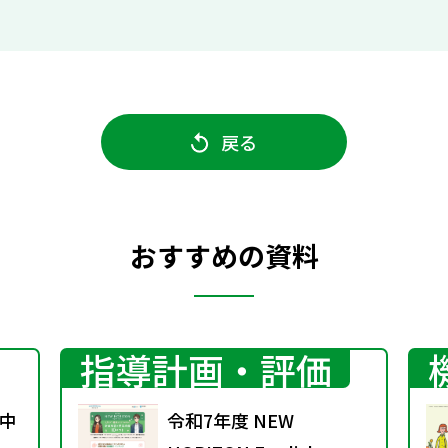
戻る
おすすめの資料
指導計画・評価
中
令和7年度 NEW