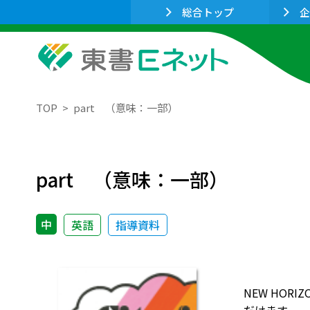
総合トップ
企
TOP
part （意味：一部）
part （意味：一部）
中
英語
指導資料
NEW HO