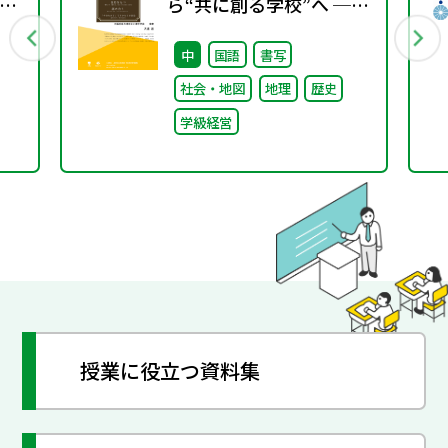
6
ら“共に創る学校”へ ──
不確実な時代に応答する
中
国語
書写
小津中の実践 第二回
社会・地図
地理
歴史
「学校のコンパス」生徒
学級経営
が創る学校の最上位方針
授業に役立つ資料集