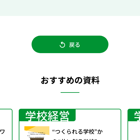
戻る
おすすめの資料
学校経営
ワ
“つくられる学校”か