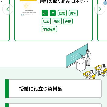
用科の取り組み 日本語分
野編～
小
中
国語
書写
社会
地図
算数
学級経営
授業に役立つ資料集