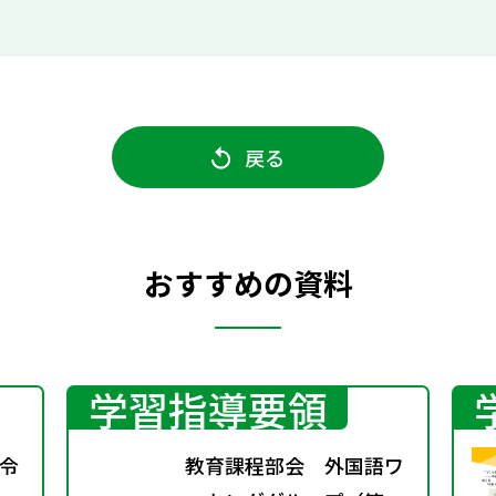
戻る
おすすめの資料
学習指導要領
令
教育課程部会 外国語ワ