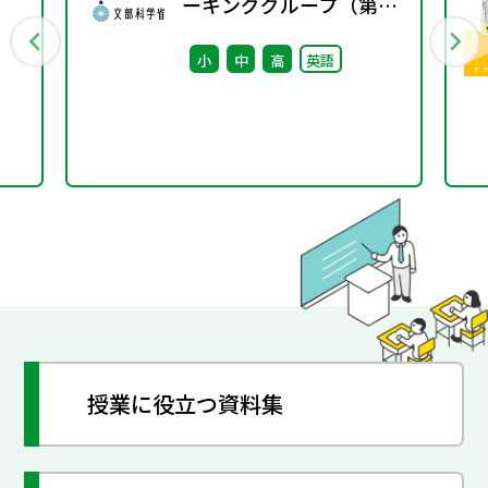
ーキンググループ（第9
回） 配付資料
小
中
高
英語
授業に役立つ資料集