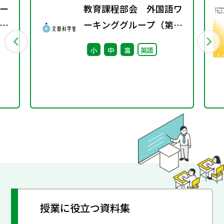
ー
教育課程部会 外国語ワ
会
ーキンググループ（第10
回） 配付資料
小
中
高
英語
授業に役立つ資料集