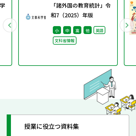
学
「諸外国の教育統計」令
和7（2025）年版
行
小
中
高
他
英語
文科省情報
授業に役立つ資料集