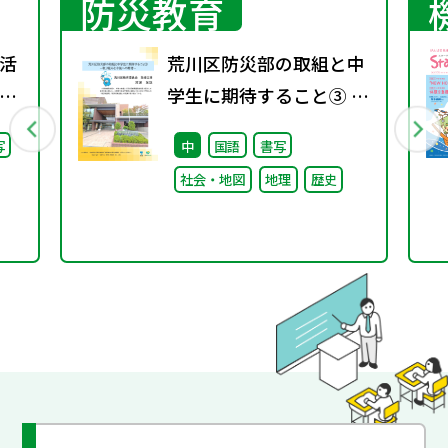
防災教育
活
荒川区防災部の取組と中
」
学生に期待すること③ ～
語」
取り組みと今後への期待
写
中
国語
書写
～
社会・地図
地理
歴史