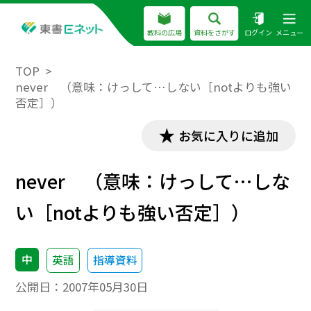
教科の広場
資料をさがす
ログイン
メニュー
TOP
never （意味：けっして…しない［notよりも強い
否定］）
お気に入りに追加
never （意味：けっして…しな
い［notよりも強い否定］）
中
英語
指導資料
公開日：
2007年05月30日