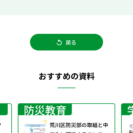
戻る
おすすめの資料
防災教育
ク
荒川区防災部の取組と中