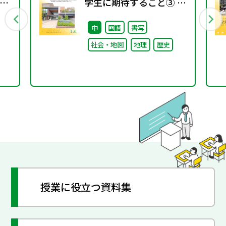
ラ
学生に期待すること③ ～
取り組みと今後への期待
中
国語
書写
～
社会・地図
地理
歴史
授業に役立つ資料集