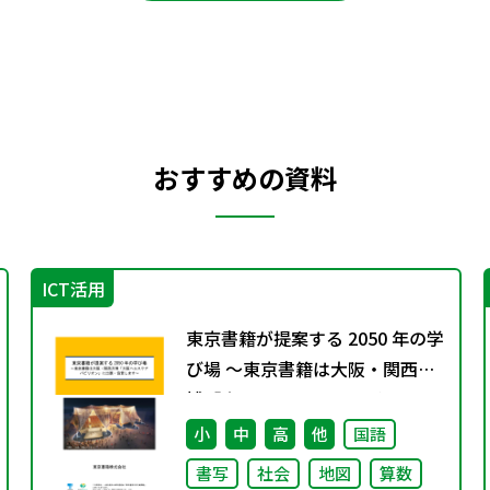
おすすめの資料
ICT活用
東京書籍が提案する 2050 年の学
び場 ～東京書籍は大阪・関西万
博「大阪ヘルスケア パビリオ
ン」に出展・協賛します～
小
中
高
他
国語
書写
社会
地図
算数