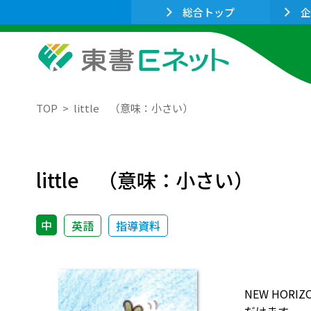
総合トップ
企
TOP
little （意味：小さい）
little （意味：小さい）
中
英語
指導資料
NEW HO