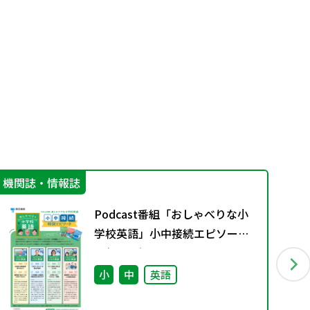
機関誌・情報誌
学
Podcast番組「おしゃべりな小
学校英語」小中接続エピソード
配信のお知らせ
小
中
英語