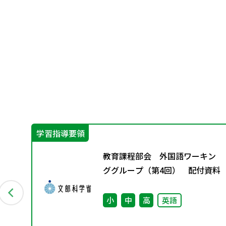
学習指導要領
Aス
教育課程部会 外国語ワーキン
②
ググループ（第4回） 配付資料
語
小
中
高
英語