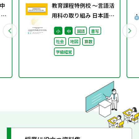
中
教育課程特例校 ～言語活
 ～
用科の取り組み 日本語分
野編～
小
中
国語
書写
社会
地図
算数
学級経営