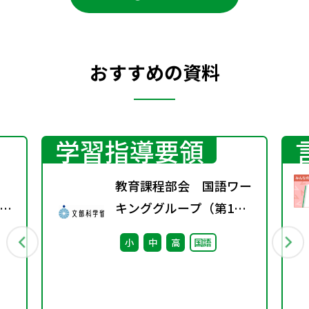
おすすめの資料
学習指導要領
教育課程部会 国語ワー
示
キンググループ（第1
し
回） 配付資料
小
中
高
国語