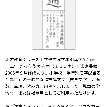
東書教育シリーズ小学校書写学年別漢字配当表
「二年で ならう かん字（１６０字）」東京書籍
2003年９月作成より。小学校「学年別漢字配当表
２年生」の一般的な楷書体文字（書き文字），画
数，筆順，読み方，用例を示しました。児童の学
習材，または掲示用としてご利用いただけます。
※ご注意：ＰＤＦファイルを開くと，小さなカー