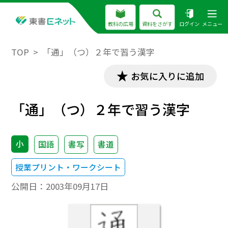
教科の広場
資料をさがす
ログイン
メニュー
TOP
「通」（つ）２年で習う漢字
お気に入りに追加
「通」（つ）２年で習う漢字
小
国語
書写
書道
授業プリント・ワークシート
公開日：
2003年09月17日