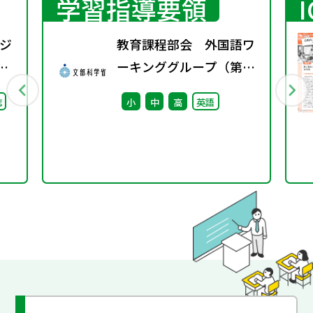
学習指導要領
ジ
教育課程部会 外国語ワ
ン
ーキンググループ（第8
収
回） 配付資料
誌
小
中
高
英語
ド