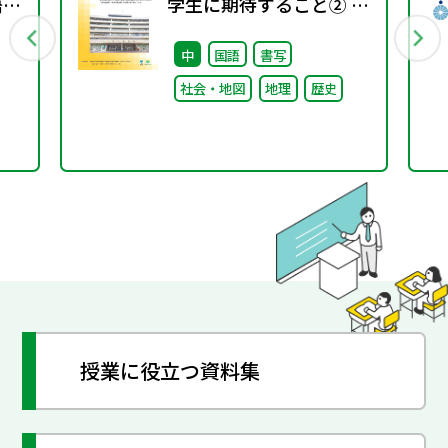
語分
学生に期待すること② ～
取り組み編～
中
国語
書写
社会・地図
地理
歴史
授業に役立つ資料集