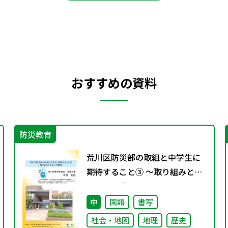
おすすめの資料
防災教育
荒川区防災部の取組と中学生に
期待すること③ ～取り組みと今
後への期待～
中
国語
書写
社会・地図
地理
歴史