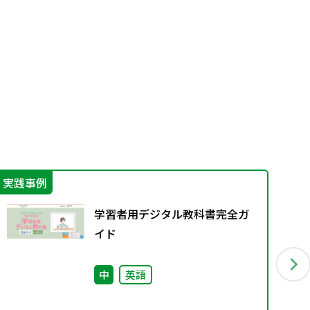
実践事例
そ
学習者用デジタル教科書完全ガ
イド
中
英語