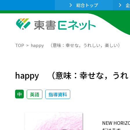
総合トップ
企
TOP
happy （意味：幸せな，うれしい，楽しい）
happy （意味：幸せな，う
中
英語
指導資料
NEW HO