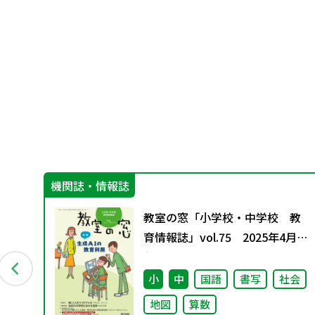
機関誌・情報誌
ン
教室の窓「小学校・中学校 教
資料
育情報誌」vol.75 2025年4月発
行
小
中
国語
書写
社会
地図
算数