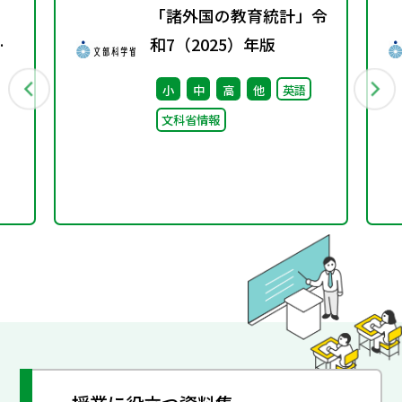
「諸外国の教育統計」令
年
和7（2025）年版
賞
小
中
高
他
英語
文科省情報