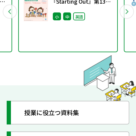
4号
『Starting Out』第13号
(2025年春号)
小
中
英語
授業に役立つ資料集