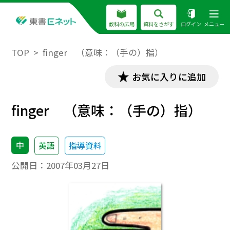
教科の広場
資料をさがす
ログイン
メニュー
TOP
finger （意味：（手の）指）
お気に入りに追加
finger （意味：（手の）指）
中
英語
指導資料
公開日：
2007年03月27日