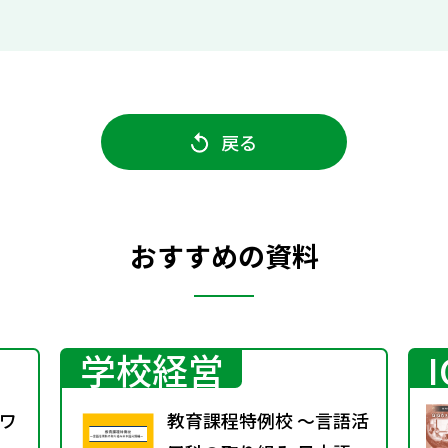
戻る
おすすめの資料
学校経営
ワ
教育課程特例校 ～言語活