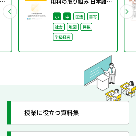
10
用科の取り組み 日本語分
野編～
小
中
国語
書写
社会
地図
算数
学級経営
授業に役立つ資料集