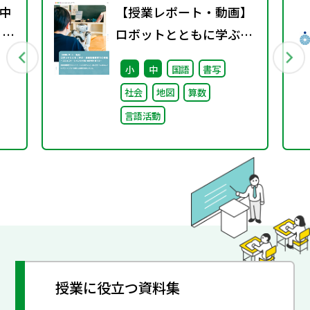
中
【授業レポート・動画】
 ～
ロボットとともに学ぶ！
通級指導教室での実践～
小
中
国語
書写
コミュニケーション力と
社会
地図
算数
自己肯定感を育てる～
言語活動
授業に役立つ資料集