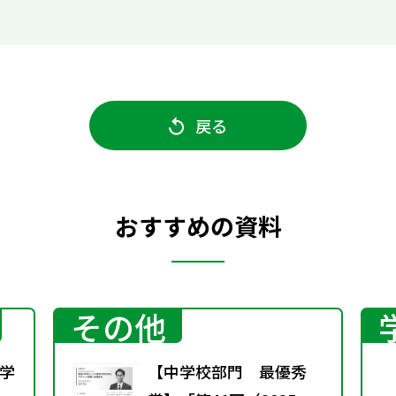
戻る
おすすめの資料
その他
学
【中学校部門 最優秀