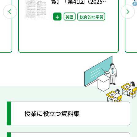
賞】「第41回（2025年
行
度）東書教育賞」の入賞
中
英語
総合的な学習
論文のご紹介
授業に役立つ資料集