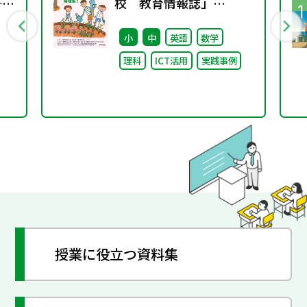
──
校 教育情報誌」
る
vol.78 2026年4月発行
小
中
英語
数学
理科
ICT活用
実践事例
つな
授業に役立つ資料集