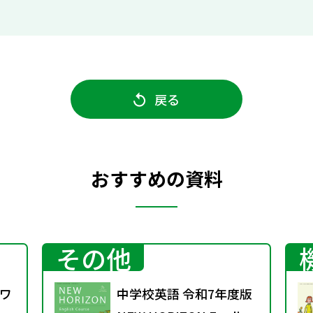
戻る
おすすめの資料
その他
ワ
中学校英語 令和7年度版