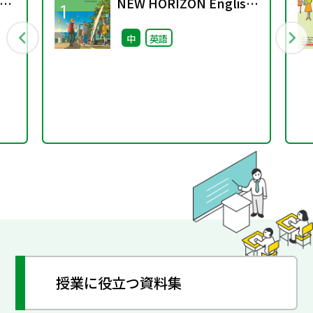
4
NEW HORIZON English
Course 単語の移行対
中
英語
応資料
授業に役立つ資料集