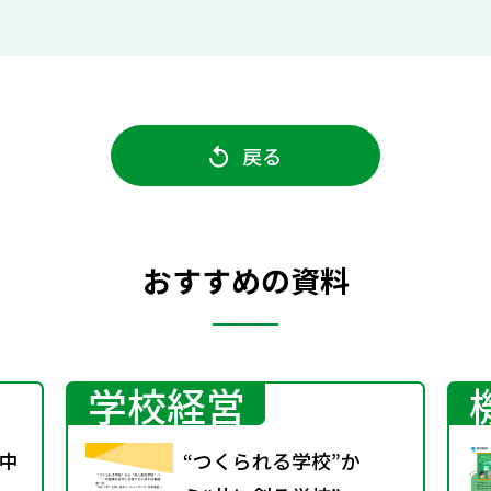
戻る
おすすめの資料
学校経営
中
“つくられる学校”か