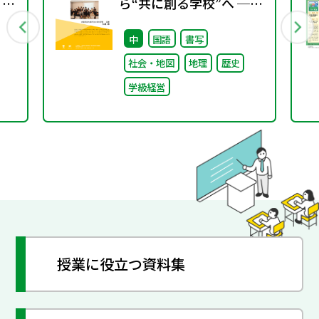
 ～
ら“共に創る学校”へ ──
不確実な時代に応答する
中
国語
書写
小津中の実践 第一回 “当
社会・地図
地理
歴史
たり前”を問い直すルー
学級経営
ルメイキング（校則見直
し）
授業に役立つ資料集