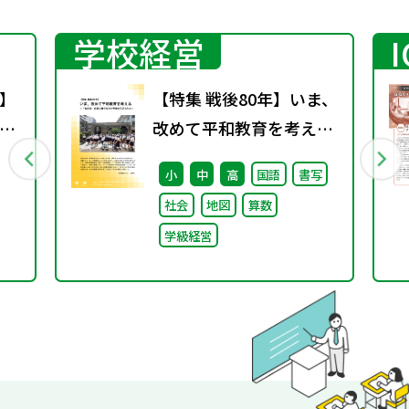
学校経営
】
【特集 戦後80年】いま、
！
改めて平和教育を考え
～
る〜「あの日」を語り継
小
中
高
国語
書写
と
ぐ本川小学校の子どもた
社会
地図
算数
ち〜
学級経営