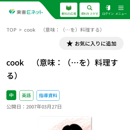
教科の広場
資料をさがす
ログイン
メニュー
TOP
cook （意味：（…を）料理する）
お気に入りに追加
cook （意味：（…を）料理す
る）
中
英語
指導資料
公開日：
2007年03月27日