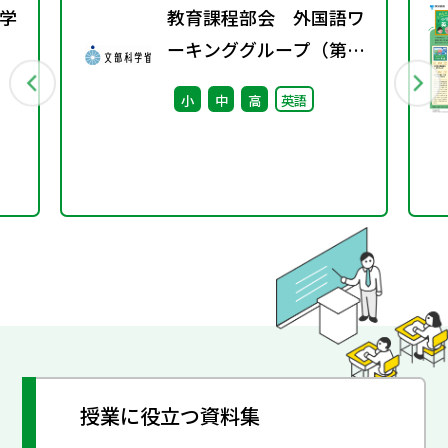
学
教育課程部会 外国語ワ
ーキンググループ（第5
行
回） 配付資料
小
中
高
英語
授業に役立つ資料集