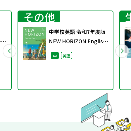
その他
中学校英語 令和7年度版
──
NEW HORIZON English
る
Course 単語の移行対
中
英語
応資料
つな