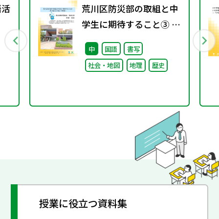
語活
荒川区防災部の取組と中
学生に期待すること③ ～
取り組みと今後への期待
中
国語
書写
～
社会・地図
地理
歴史
授業に役立つ資料集