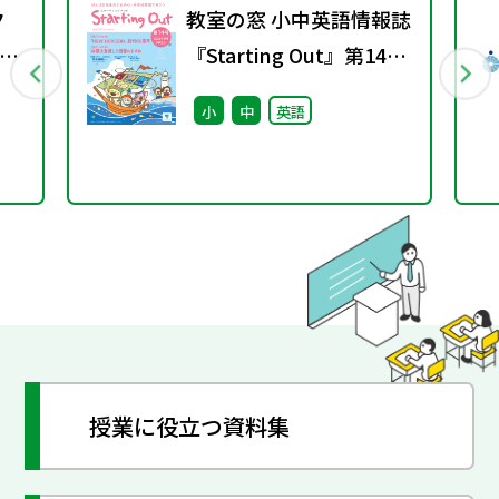
ク
教室の窓 小中英語情報誌
ラ
『Starting Out』第14号
(2026年春号)
小
中
英語
授業に役立つ資料集