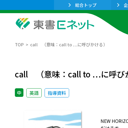
総合トップ
企
TOP
call （意味：call to …に呼びかける）
call （意味：call to …に
中
英語
指導資料
NEW HO