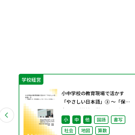
学校経営
W
小中学校の教育現場で活かす
 単
「やさしい日本語」③ ～「保護
者への（学校運営としての）や
さしい日本語」～
小
中
他
国語
書写
社会
地図
算数