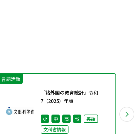
言語活動
進
「諸外国の教育統計」令和
7（2025）年版
小
中
高
他
英語
文科省情報