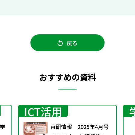
戻る
おすすめの資料
ICT活用
学
東研情報 2025年4月号