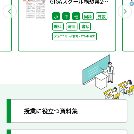
GIGAスクール構想第2期
行
に向けて ③
小
中
他
国語
算数
理科
道徳
書写
プログラミング教育・STEAM教育
授業に役立つ資料集