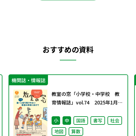
おすすめの資料
機関誌・情報誌
教室の窓「小学校・中学校 教
育情報誌」vol.74 2025年1月発
行
小
中
国語
書写
社会
地図
算数