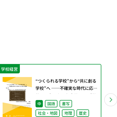
学校経営
指
“つくられる学校”から“共に創る
学校”へ ──不確実な時代に応
答する小津中の実践 第二回 「学
校のコンパス」生徒が創る学校
中
国語
書写
の最上位方針
社会・地図
地理
歴史