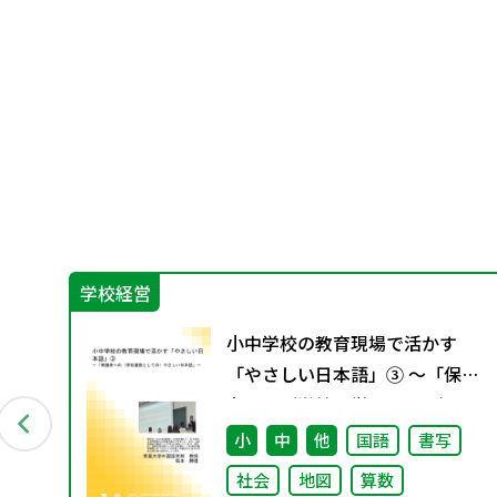
学校経営
ン
小中学校の教育現場で活かす
資料
「やさしい日本語」③ ～「保護
者への（学校運営としての）や
さしい日本語」～
小
中
他
国語
書写
社会
地図
算数