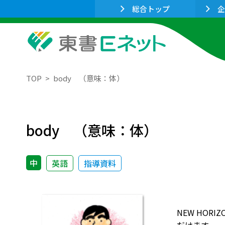
総合トップ
企
TOP
body （意味：体）
body （意味：体）
中
英語
指導資料
NEW HO