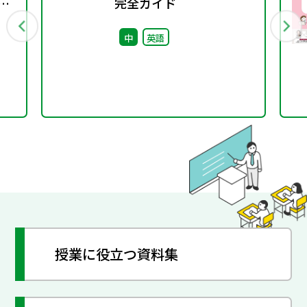
期
完全ガイド
中
英語
授業に役立つ資料集