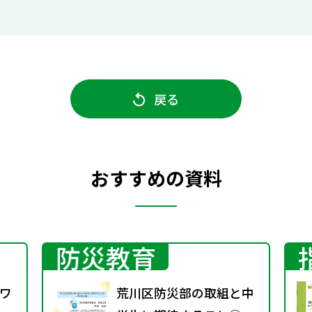
戻る
おすすめの資料
防災教育
ワ
荒川区防災部の取組と中