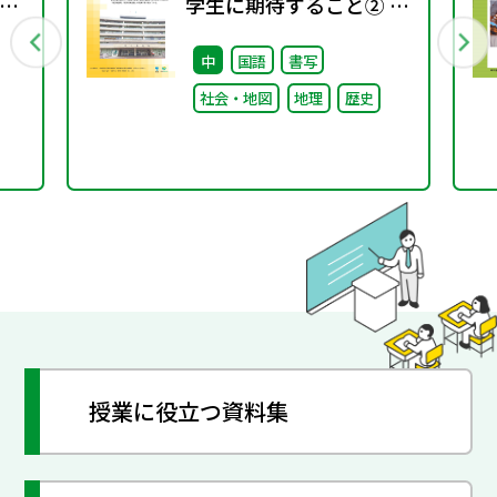
4
学生に期待すること② ～
取り組み編～
中
国語
書写
社会・地図
地理
歴史
授業に役立つ資料集