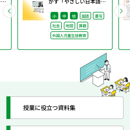
──
かす「やさしい日本語」
る
② ～「（学校内での）子
小
中
他
国語
書写
どもたちへのやさしい日
社会
地図
算数
徒
本語」～
外国人児童生徒教育
針
授業に役立つ資料集