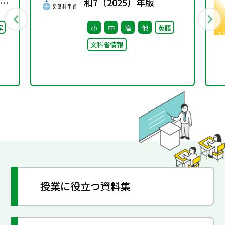
和7（2025）年版
継
写
小
中
高
他
英語
た
文科省情報
授業に役立つ資料集