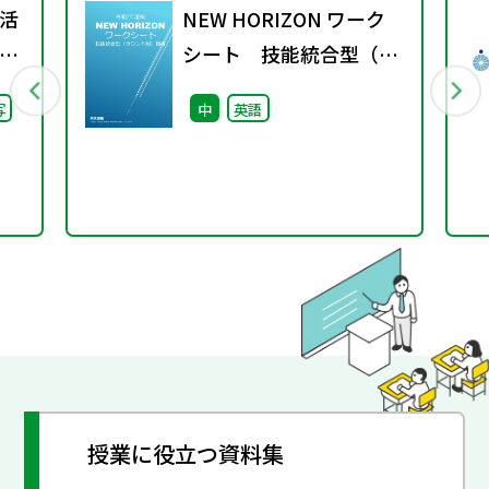
活
NEW HORIZON ワーク
」
シート 技能統合型（ラ
）子
ウンド制）指導
写
中
英語
日
授業に役立つ資料集