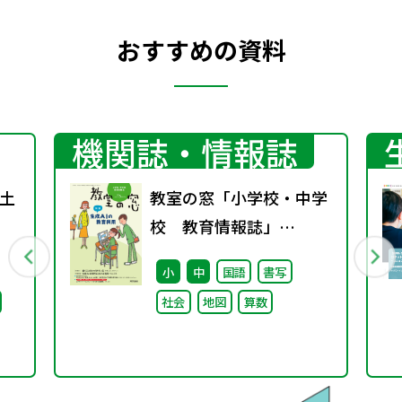
おすすめの資料
機関誌・情報誌
土
教室の窓「小学校・中学
校 教育情報誌」
vol.75 2025年4月発行
小
中
国語
書写
社会
地図
算数