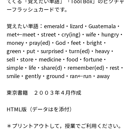
てくる「覚えたい単語」「Tool Box」のピクチャ
ーフラッシュカードです。
覚えたい単語：emerald・lizard・Guatemala・
met←meet・street・cry(ing)・wife・hungry・
money・pray(ed)・God・feet・bright・
green・put・surprised・turn(ed)・heavy・
sell・store・medicine・food・fortune・
simple・life・share(d)・remember(ed)・rest・
smile・gently・ground・ran←run・away
東京書籍 ２００３年４月作成
HTML版（データはを添付）
＊プリントアウトして，授業でご利用ください。