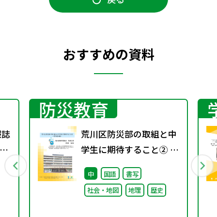
おすすめの資料
防災教育
報誌
荒川区防災部の取組と中
3号
学生に期待すること② ～
取り組み編～
中
国語
書写
社会・地図
地理
歴史