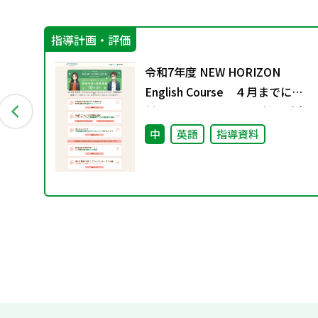
指導計画・評価
科の
令和7年度 NEW HORIZON
English Course ４月までに絶
対におさえておきたい 新教科書
の授業準備 10のコト
会
中
英語
指導資料