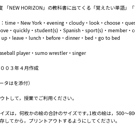
年度 「NEW HORIZON」の教科書に出てくる「覚えたい単語」
me・New York・evening・cloudy・look・choose・quest
ve・quickly・student(s)・Spanish・sport(s)・member・com
t up・leave・lunch・before・dinner・bed・go to bed
seball player・sumo wrestler・singer
００３年４月作成
データはを添付）
ウトして，授業でご利用ください。
イズは，何枚かの絵の合計のサイズです｡1枚の絵は，500～8
存してから，プリントアウトするようにしてください｡