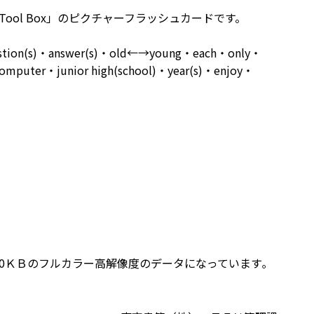
「Tool Box」のピクチャーフラッシュカードです。
ion(s)・answer(s)・old←→young・each・only・
puter・junior high(school)・year(s)・enjoy・
00ＫＢのフルカラー高解像度のデータになっています｡