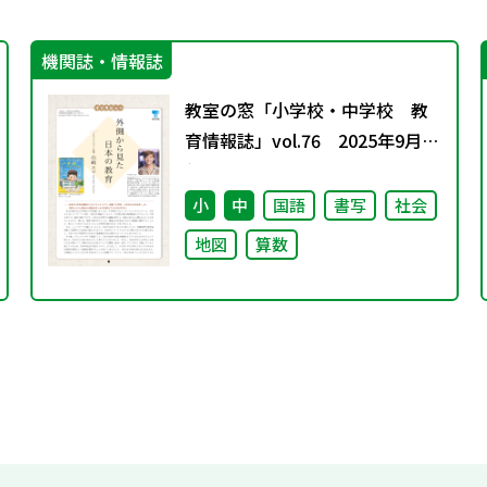
機関誌・情報誌
教室の窓「小学校・中学校 教
育情報誌」vol.76 2025年9月発
行
小
中
国語
書写
社会
地図
算数