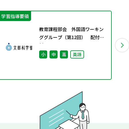
学習指導要領
授
教育課程部会 外国語ワーキン
ググループ（第12回） 配付資
料
小
中
高
英語