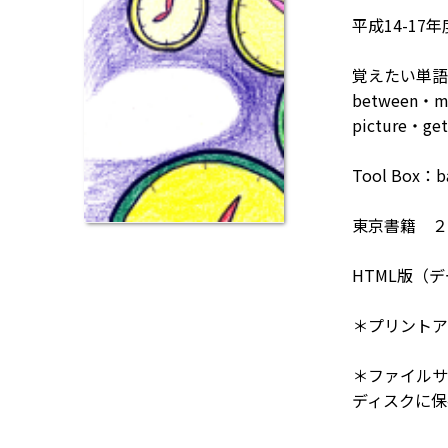
平成14-17
覚えたい単語：ti
between・mo
picture・ge
Tool Box：ba
東京書籍 ２
HTML版（
＊プリントア
＊ファイルサ
ディスクに保