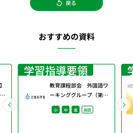
戻る
おすすめの資料
学習指導要領
】
教育課程部会 外国語ワ
！
ーキンググループ（第11
～
回） 配付資料
小
中
高
英語
と